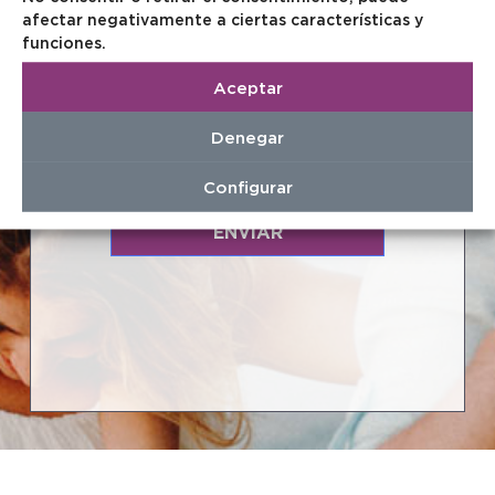
afectar negativamente a ciertas características y
funciones.
Horario
Aceptar
Denegar
He leído y acepto el
aviso legal
y la
política de
privacidad.
Configurar