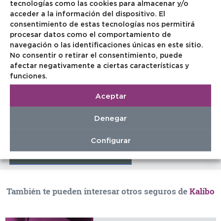
tecnologías como las cookies para almacenar y/o
Teléfono
(obligatorio)
acceder a la información del dispositivo. El
consentimiento de estas tecnologías nos permitirá
procesar datos como el comportamiento de
navegación o las identificaciones únicas en este sitio.
Mensaje
No consentir o retirar el consentimiento, puede
afectar negativamente a ciertas características y
funciones.
Aceptar
Denegar
He leído y acepto el
aviso legal
y la
política de privacidad.
Configurar
También te pueden interesar otros seguros de
Kalibo