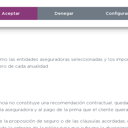
Aceptar
Denegar
Configura
en todos los casos.
omo las entidades aseguradoras seleccionadas y los impor
ro de cada anualidad.
ncia no constituye una recomendación contractual, quedan
a aseguradora y al pago de la prima que el cliente quiera
 de la proposición de seguro o de las cláusulas acordadas
e la entrega de la póliza para que subsane la divergencia