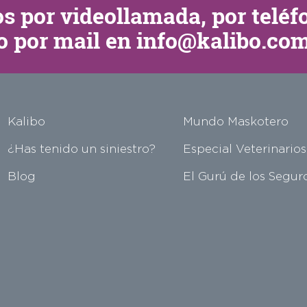
os por
videollamada
, por telé
o por mail en
info@kalibo.co
Kalibo
Mundo Maskotero
¿Has tenido un siniestro?
Especial Veterinarios
Blog
El Gurú de los Segur