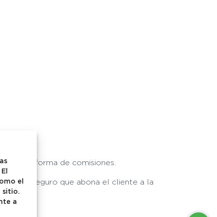
las
eviste la forma de comisiones.
 El
como el
prima de seguro que abona el cliente a la
sitio.
nte a