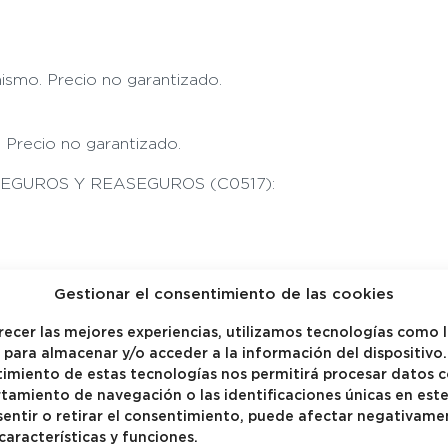
 mismo.
Precio no garantizado.
. Precio no garantizado.
SEGUROS Y REASEGUROS (C0517):
Gestionar el consentimiento de las cookies
recer las mejores experiencias, utilizamos tecnologías como 
adoras por nuestra actividad de distribución de seguros r
 para almacenar y/o acceder a la información del dispositivo.
imiento de estas tecnologías nos permitirá procesar datos 
na de las entidades aseguradoras, y está incluido en la 
amiento de navegación o las identificaciones únicas en este 
entir o retirar el consentimiento, puede afectar negativame
 características y funciones.