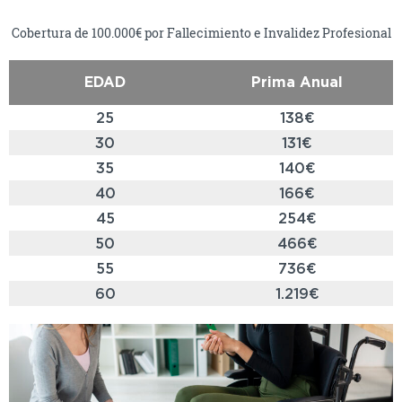
Cobertura de 100.000€ por Fallecimiento e Invalidez Profesional
EDAD
Prima Anual
25
138€
30
131€
35
140€
40
166€
45
254€
50
466€
55
736€
60
1.219€