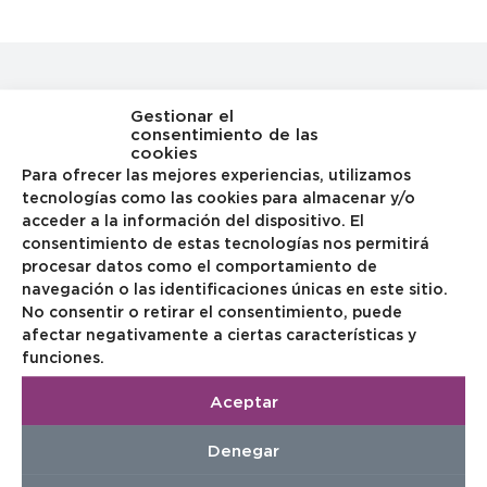
La Seguridad Social distingue entre varios tipos de
Gestionar el
consentimiento de las
Incapacidades
cookies
Gran Invalidez:
El trabajador incapacitado permanente
Para ofrecer las mejores experiencias, utilizamos
tecnologías como las cookies para almacenar y/o
necesita la asistencia de otra persona para los actos más
acceder a la información del dispositivo. El
esenciales de la vida.
consentimiento de estas tecnologías nos permitirá
Incapacidad Permanente y Absoluta:
Inhabilita al
procesar datos como el comportamiento de
trabajador para toda profesión u oficio.
navegación o las identificaciones únicas en este sitio.
Incapacidad Permanente Total:
Inhabilita al trabajador
No consentir o retirar el consentimiento, puede
para su profesión habitual pero puede dedicarse a otra.
afectar negativamente a ciertas características y
Asesoramiento personalizado
funciones.
Conviene estar bien asesorado cuando de Seguros de Vida
Aceptar
hablamos y es importante que tenga contratada la
Incapacidad Permanente Total, la que le inhabilita para seguir
Denegar
ejerciendo su actividad profesional.