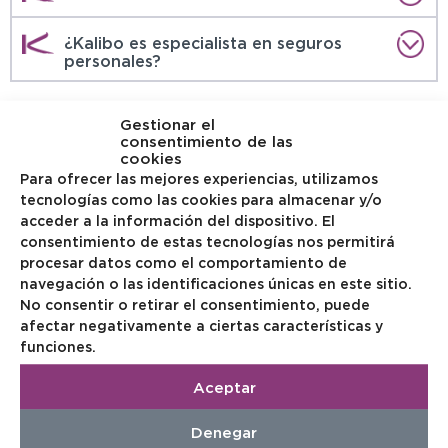
¿Kalibo es especialista en seguros
personales?
Gestionar el
consentimiento de las
cookies
Para ofrecer las mejores experiencias, utilizamos
tecnologías como las cookies para almacenar y/o
acceder a la información del dispositivo. El
consentimiento de estas tecnologías nos permitirá
Para cualquier duda puede ponerse en contacto
procesar datos como el comportamiento de
navegación o las identificaciones únicas en este sitio.
con nosotros mediante este formulario. Le
No consentir o retirar el consentimiento, puede
atenderemos lo antes posible.
afectar negativamente a ciertas características y
funciones.
Nombre
(obligatorio)
Aceptar
Denegar