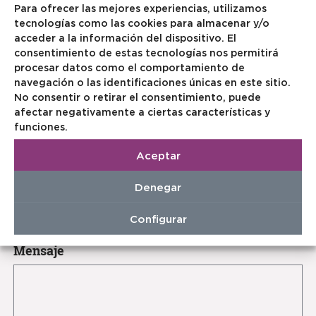
Para ofrecer las mejores experiencias, utilizamos
tecnologías como las cookies para almacenar y/o
acceder a la información del dispositivo. El
Para cualquier duda puede ponerse en contacto
consentimiento de estas tecnologías nos permitirá
con nosotros mediante este formulario. Le
procesar datos como el comportamiento de
atenderemos lo antes posible.
navegación o las identificaciones únicas en este sitio.
No consentir o retirar el consentimiento, puede
afectar negativamente a ciertas características y
Nombre
(obligatorio)
funciones.
Aceptar
Teléfono
(obligatorio)
Denegar
Configurar
Mensaje